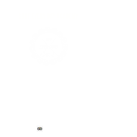
Surf Every Day Academy
More than surf lessons — the
school in Tamarindo where you
really learn how to surf.
+506 7129 9552