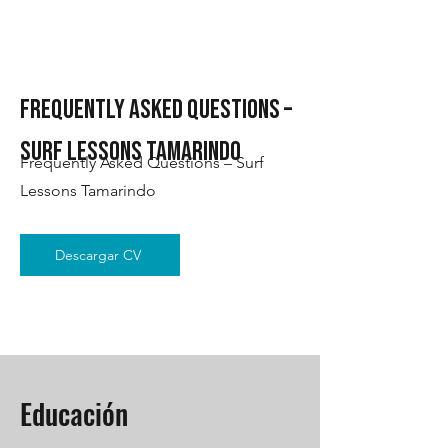
Frequently Asked Questions –
Surf Lessons Tamarindo
Frequently Asked Questions – Surf
Lessons Tamarindo
Descargar CV
Educación