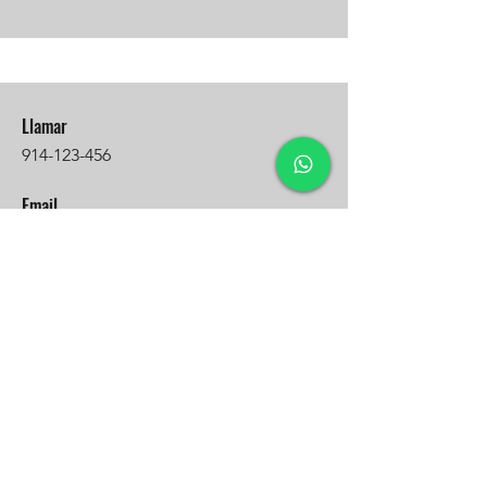
Llamar
914-123-456
Email
info@misitio.com
Seguir
Formulario de suscripción